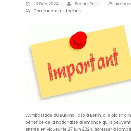
23
Déc 2024
Benani Polisi
Ambas
sur
Commentaires fermés
Réintégration
de
la
nationalité
Burkinabé
L’Ambassade du Burkina Faso à Berlin, a le plaisir d’
bénéfice de la nationalité allemande qu’ils peuvent, 
entrée en vigueur le 27 juin 2024, adresser à l’am