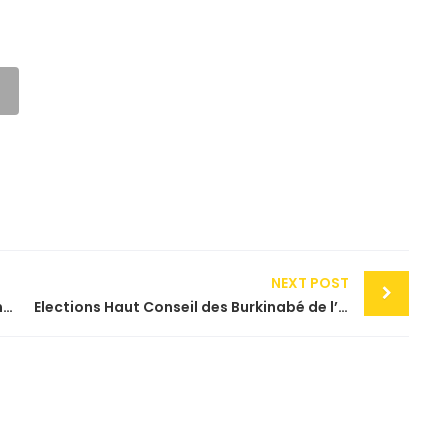
NEXT POST
Mobilisation de la diaspora Forum Hommes d’Affaires et entrepreneurs 20 et 21 septembre 2024
Elections Haut Conseil des Burkinabé de l’Extérieur (HCBE)