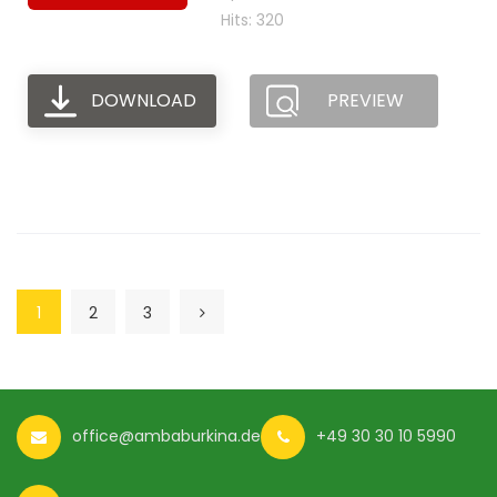
Hits: 320
DOWNLOAD
PREVIEW
1
2
3
office@ambaburkina.de
+49 30 30 10 5990