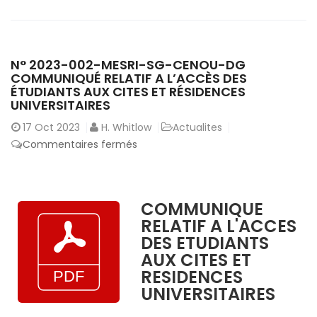
N° 2023-002-MESRI-SG-CENOU-DG
COMMUNIQUÉ RELATIF A L’ACCÈS DES
ÉTUDIANTS AUX CITES ET RÉSIDENCES
UNIVERSITAIRES
17
Oct 2023
H. Whitlow
Actualites
sur
Commentaires fermés
N°
2023-
002-
COMMUNIQUE
MESRI-
RELATIF A L'ACCES
SG-
DES ETUDIANTS
CENOU-
AUX CITES ET
DG
RESIDENCES
COMMUNIQUÉ
UNIVERSITAIRES
RELATIF
A