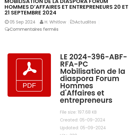
MOBILISATION DE LA DIASPORA FORUM
HOMMES D’AFFAIRES ET ENTREPRENEURS 20 ET
21 SEPTEMBRE 2024
05
Sep 2024
H. Whitlow
Actualites
sur
Commentaires fermés
Mobilisation
de
la
LE 2024-396-ABF-
diaspora
RFA-PC
Forum
Mobilisation de la
Hommes
diaspora Forum
d’Affaires
Hommes
et
d'Affaires et
entrepreneurs
entrepreneurs
20
et
File size: 197.68 KB
21
Created: 05-09-2024
septembre
Updated: 05-09-2024
2024