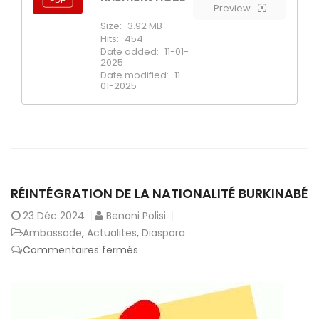
Preview
Size:
3.92 MB
Hits:
454
Date added:
11-01-
2025
Date modified:
11-
01-2025
RÉINTÉGRATION DE LA NATIONALITÉ BURKINABÉ
23
Déc 2024
Benani Polisi
Ambassade
,
Actualites
,
Diaspora
sur
Commentaires fermés
Réintégration
de
la
nationalité