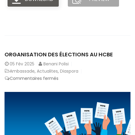
ORGANISATION DES ÉLECTIONS AU HCBE
05
Fév 2025
Benani Polisi
Ambassade
,
Actualites
,
Diaspora
sur
Commentaires fermés
Organisation
des
élections
au
HCBE