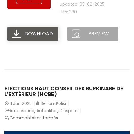
Updated: 05-02-2025
Hits: 380
DOWNLOAD
PREVIEW
ELECTIONS HAUT CONSEIL DES BURKINABÉ DE
L’EXTÉRIEUR (HCBE)
11
Jan 2025
Benani Polisi
Ambassade
,
Actualites
,
Diaspora
sur
Commentaires fermés
Elections
Haut