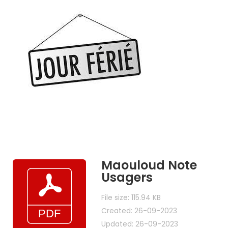
Ambassade
Maouloud-
Jeudi
28
septembre
2023
Maouloud Note
Usagers
File size: 115.94 KB
Created: 26-09-2023
Updated: 26-09-2023