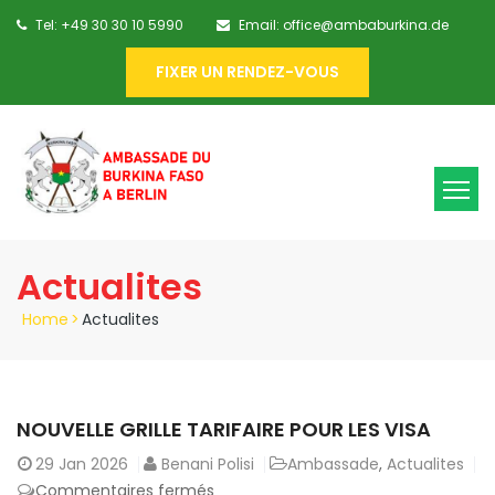
Tel: +49 30 30 10 5990
Email: office@ambaburkina.de
FIXER UN RENDEZ-VOUS
Actualites
Home
>
Actualites
NOUVELLE GRILLE TARIFAIRE POUR LES VISA
29
Jan 2026
Benani Polisi
Ambassade
,
Actualites
sur
Commentaires fermés