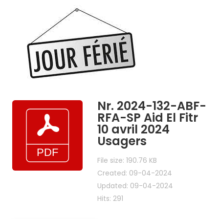
Ambassade
Aid
El
Fitr
10
avril
2024
Nr. 2024-132-ABF-
RFA-SP Aid El Fitr
10 avril 2024
Usagers
File size: 190.76 KB
Created: 09-04-2024
Updated: 09-04-2024
Hits: 291