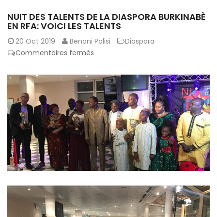
NUIT DES TALENTS DE LA DIASPORA BURKINABÈ
EN RFA: VOICI LES TALENTS
20
Oct 2019
Benani Polisi
Diaspora
sur
Commentaires fermés
Nuit
des
talents
de
la
Diaspora
Burkinabè
en
RFA:
Voici
les
talents