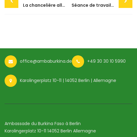
navigation
La chancelière allemande Angela Merkel en visite à Ouagadougou
Séance de travail entre le président du Faso et la Chancelière allemande
office@ambaburkina.de
+49 30 30 10 5990
Karolingerplatz 10-11 | 14052 Berlin | Allemagne
Ambassade du Burkina Faso à Berlin
Karolingerplatz 10-11 14052 Berlin Allemagne