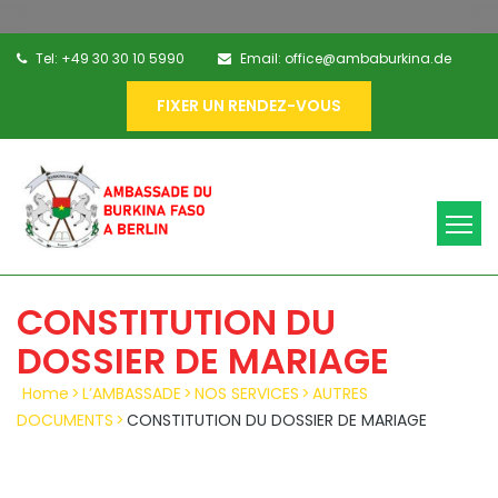
Tel: +49 30 30 10 5990
Email: office@ambaburkina.de
FIXER UN RENDEZ-VOUS
CONSTITUTION DU
DOSSIER DE MARIAGE
Home
>
L’AMBASSADE
>
NOS SERVICES
>
AUTRES
DOCUMENTS
>
CONSTITUTION DU DOSSIER DE MARIAGE